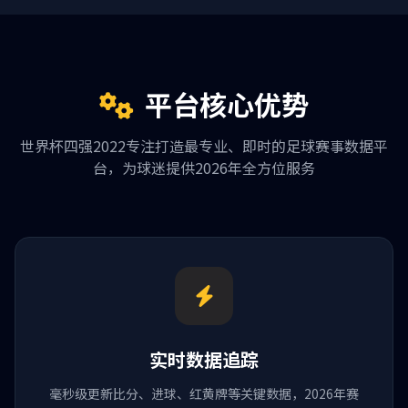
平台核心优势
世界杯四强2022专注打造最专业、即时的足球赛事数据平
台，为球迷提供2026年全方位服务
实时数据追踪
毫秒级更新比分、进球、红黄牌等关键数据，2026年赛