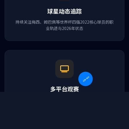
球星动态追踪
持续关注梅西、姆巴佩等世界杯四强2022核心球员的职
业轨迹与2026年状态
🔗
球队简历
多平台观赛
马刺 vs 骑士
著名篮球队
支持手机、平板、电脑多端同步，2026年美加墨世界杯
全程高清直播
天津足球队
中国女子垒球队
乌迪内斯vs国际米兰