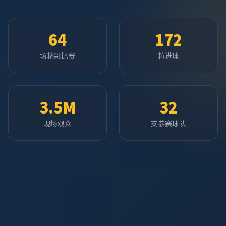
64
172
场精彩比赛
粒进球
3.5M
32
现场观众
支参赛球队