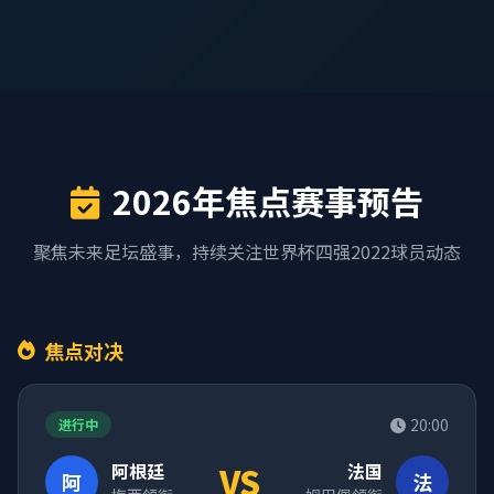
2026年焦点赛事预告
聚焦未来足坛盛事，持续关注世界杯四强2022球员动态
焦点对决
20:00
进行中
阿根廷
VS
法国
阿
法