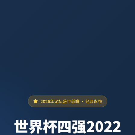
2026年足坛盛世前瞻 · 经典永恒
世界杯四强2022