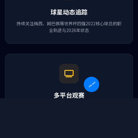
球星动态追踪
持续关注梅西、姆巴佩等世界杯四强2022核心球员的职
业轨迹与2026年状态
🔗
球队简历
多平台观赛
马刺 vs 骑士
著名篮球队
支持手机、平板、电脑多端同步，2026年美加墨世界杯
全程高清直播
天津足球队
中国女子垒球队
乌迪内斯vs国际米兰