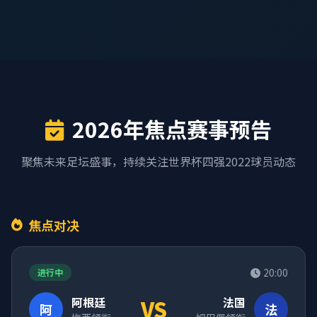
2026年焦点赛事预告
聚焦未来足坛盛事，持续关注世界杯四强2022球员动态
焦点对决
20:00
进行中
阿根廷
VS
法国
阿
法