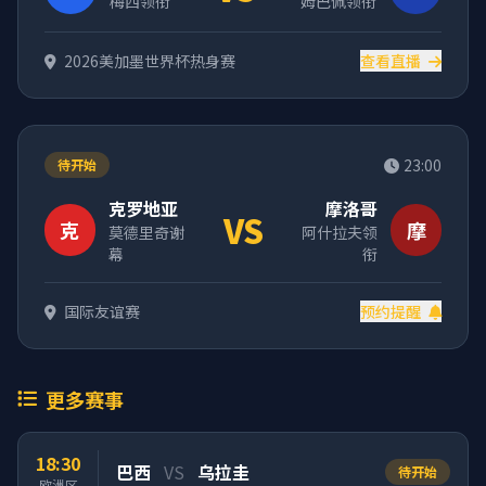
梅西领衔
姆巴佩领衔
2026美加墨世界杯热身赛
查看直播
23:00
待开始
克罗地亚
摩洛哥
VS
克
摩
莫德里奇谢
阿什拉夫领
幕
衔
国际友谊赛
预约提醒
更多赛事
18:30
巴西
VS
乌拉圭
待开始
欧洲区