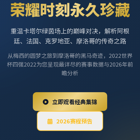
荣耀时刻永久珍藏
重温卡塔尔绿茵场上的巅峰对决，解析阿根
廷、法国、克罗地亚、摩洛哥的传奇之路
从梅西的圆梦之旅到摩洛哥的黑马奇迹，2022世界
杯四强2022为您呈现最详尽的赛事数据与2026年前
瞻分析
立即观看经典集锦
2026赛程预告