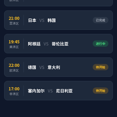
21:00
日本
VS
韩国
已完成
亚洲区
19:45
阿根廷
VS
哥伦比亚
进行中
美洲区
22:00
德国
VS
意大利
待开始
欧洲区
17:00
塞内加尔
VS
尼日利亚
待开始
非洲区