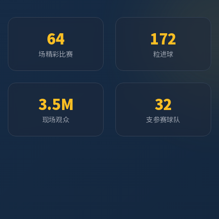
64
172
场精彩比赛
粒进球
3.5M
32
现场观众
支参赛球队