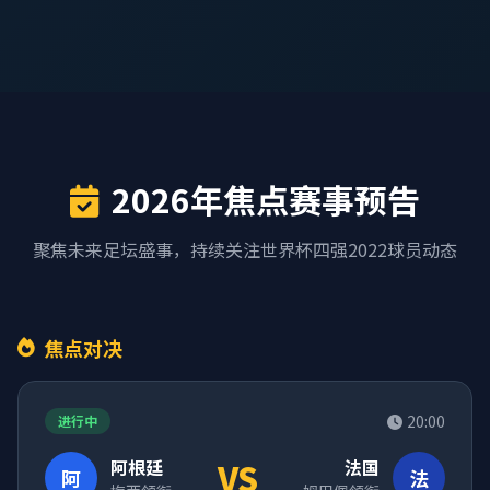
2026年焦点赛事预告
聚焦未来足坛盛事，持续关注世界杯四强2022球员动态
焦点对决
20:00
进行中
阿根廷
VS
法国
阿
法