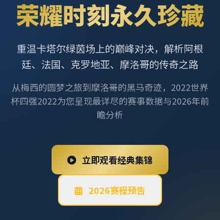
荣耀时刻永久珍藏
重温卡塔尔绿茵场上的巅峰对决，解析阿根
廷、法国、克罗地亚、摩洛哥的传奇之路
从梅西的圆梦之旅到摩洛哥的黑马奇迹，2022世界
杯四强2022为您呈现最详尽的赛事数据与2026年前
瞻分析
立即观看经典集锦
2026赛程预告