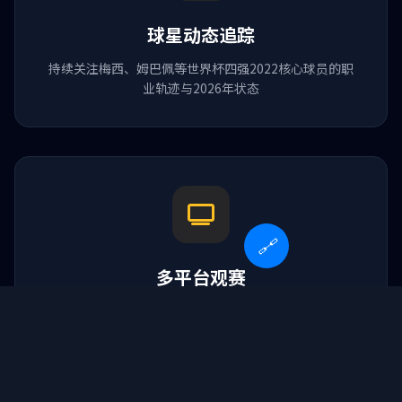
球星动态追踪
持续关注梅西、姆巴佩等世界杯四强2022核心球员的职
业轨迹与2026年状态
🔗
球队简历
多平台观赛
马刺 vs 骑士
著名篮球队
支持手机、平板、电脑多端同步，2026年美加墨世界杯
全程高清直播
天津足球队
中国女子垒球队
乌迪内斯vs国际米兰