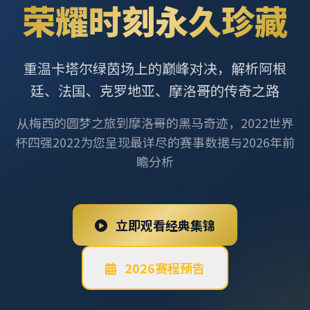
荣耀时刻永久珍藏
重温卡塔尔绿茵场上的巅峰对决，解析阿根
廷、法国、克罗地亚、摩洛哥的传奇之路
从梅西的圆梦之旅到摩洛哥的黑马奇迹，2022世界
杯四强2022为您呈现最详尽的赛事数据与2026年前
瞻分析
立即观看经典集锦
2026赛程预告