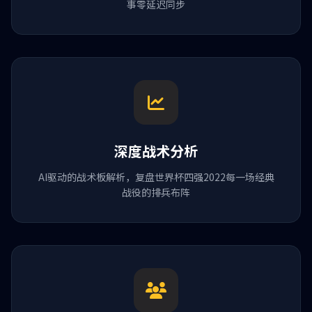
事零延迟同步
深度战术分析
AI驱动的战术板解析，复盘世界杯四强2022每一场经典
战役的排兵布阵