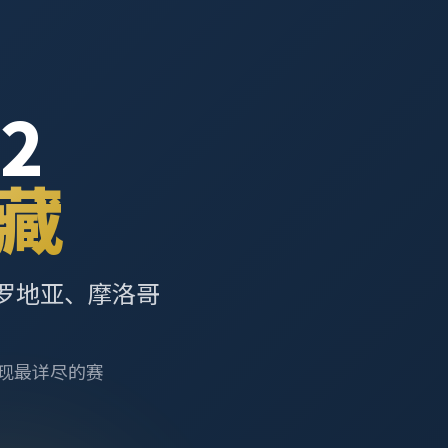
2
藏
罗地亚、摩洛哥
呈现最详尽的赛