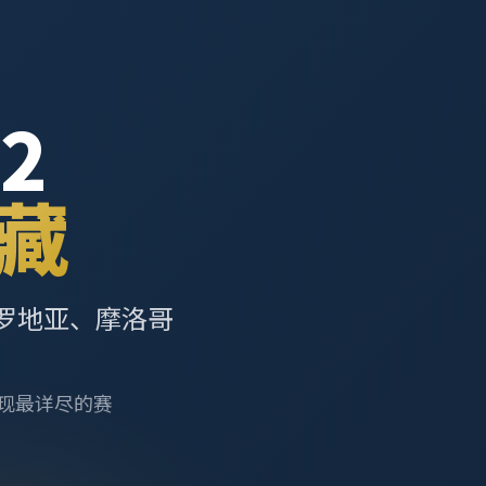
2
藏
罗地亚、摩洛哥
呈现最详尽的赛