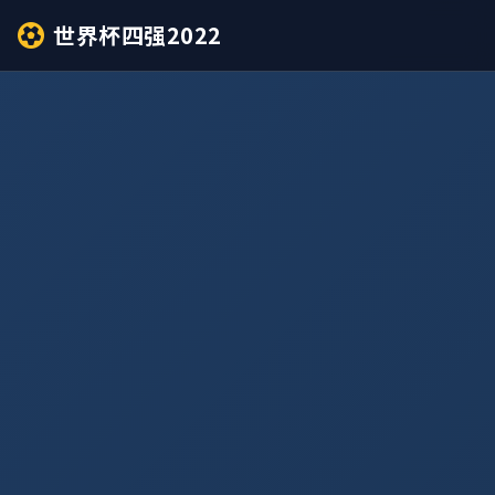
世界杯四强2022